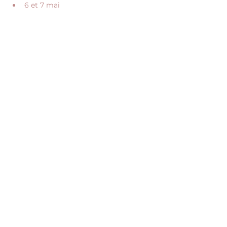
6 et 7 mai 
Afficher plus
Partager cet événement
NOUS CONTACTER
RECEVOIR NOS ACTUALITÉS
CONTACT@JUME.CO
05 49 28 41 30