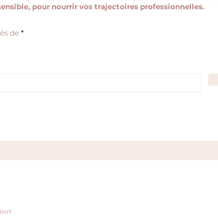
sensible, pour nourrir vos trajectoires professionnelles.
O
tés de
*
b
l
i
g
a
t
o
i
r
e
iort