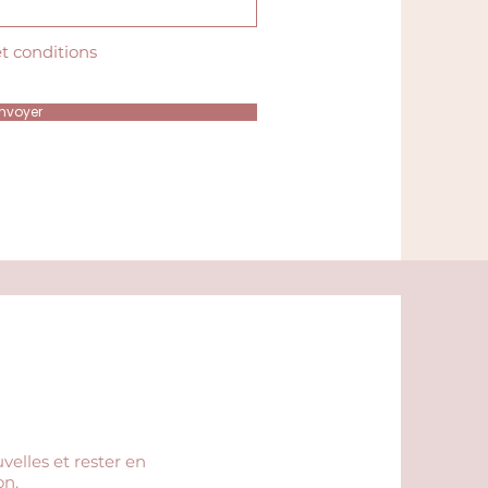
et conditions
nvoyer
velles et rester en
on.