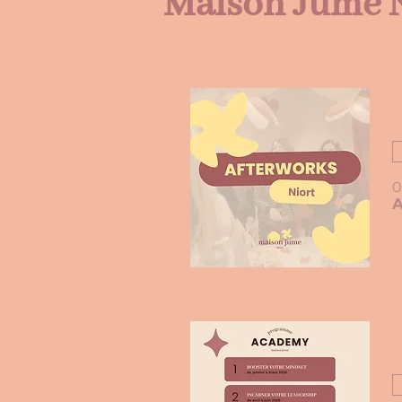
Maison Jume 
0
A