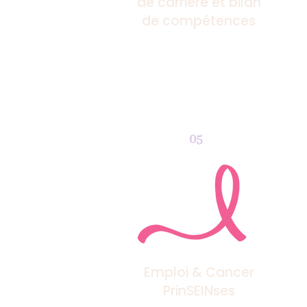
de carrière et bilan
de compétences
05
Emploi & Cancer
PrinSEINses