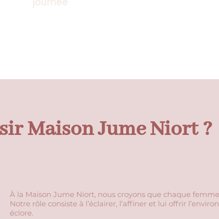
journée
sir Maison Jume Niort ?
À la Maison Jume Niort, nous croyons que chaque femme p
Notre rôle consiste à l’éclairer, l’affiner et lui offrir l’env
éclore.