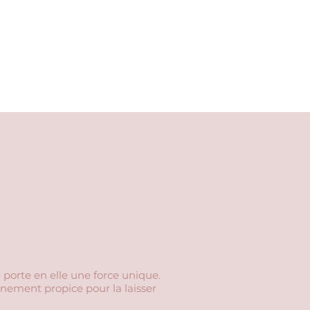
orte en elle une force unique.
ironnement propice pour la laisser