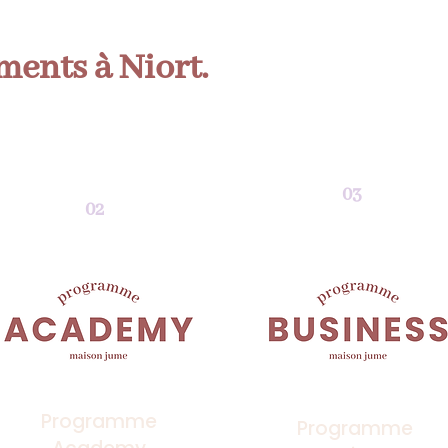
ents à Niort.
03
02
Programme
Programme