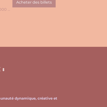
Acheter des billets
Niort, 140 Av. de Paris, 79000 Niort, France
:
munauté dynamique, créative et