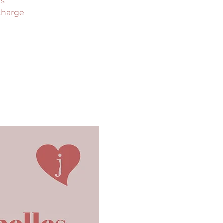
es
 charge