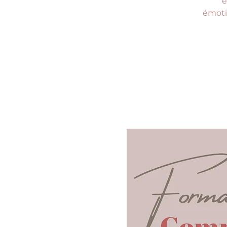
e
émotio