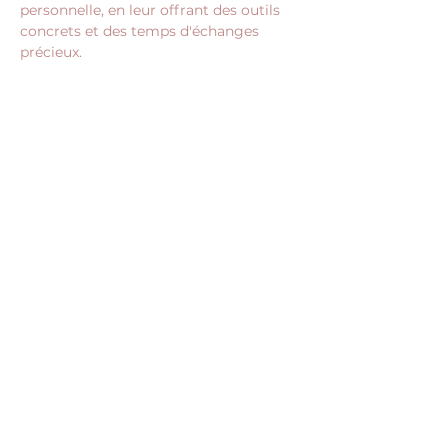
personnelle, en leur offrant des outils 
concrets et des temps d'échanges 
précieux.
Afficher plus
Partager cet événement
NOUS CONTACTER
RECEVOIR NOS ACTUALITÉS
CONTACT@JUME.CO