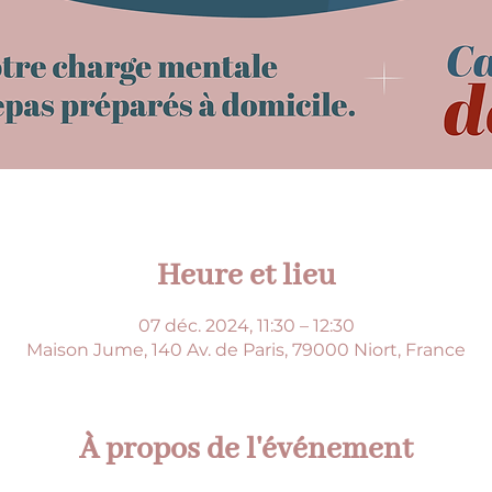
Heure et lieu
07 déc. 2024, 11:30 – 12:30
Maison Jume, 140 Av. de Paris, 79000 Niort, France
À propos de l'événement