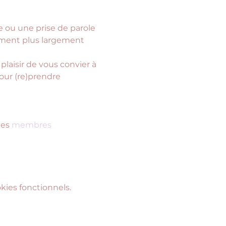
 ou une prise de parole 
ment plus largement 
laisir de vous convier à 
our (re)prendre 
les 
membres 
ies fonctionnels.