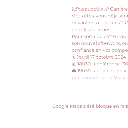
𝙰𝚏𝚝𝚎𝚛𝚠𝚘𝚛𝚔𝚜 🌈 Ca
Vous êtes-vous déjà sent
devant vos collègues ?
chez les femmes…
Pour sortir de cette impr
son nouvel afterwork, ouv
confiance en vos compéte
🗓️ Jeudi 17 octobre 2024
🎤 18h30 : conférence (30
💼 19h30 : atelier de mise
permanents
 de la Mais
Google Maps a été bloqué en rais