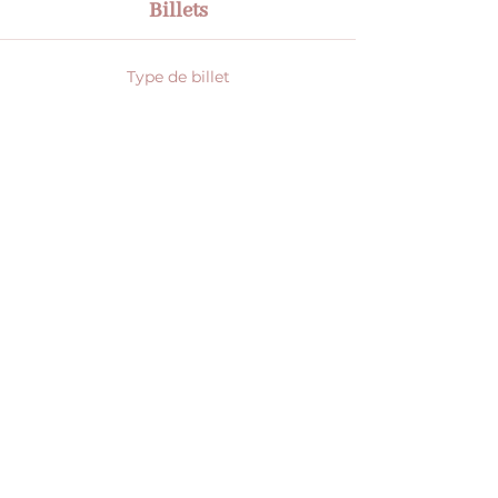
Billets
Type de billet
Accés Coworking - Maison
Jume
Plus d'info
Prix
0,00 €
Total
0,00 €
Partager cet événement